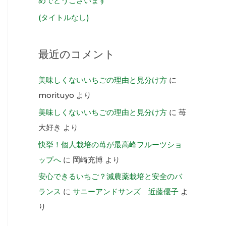
めでとうございます
(タイトルなし)
最近のコメント
美味しくないいちごの理由と見分け方
に
morituyo
より
美味しくないいちごの理由と見分け方
に
苺
大好き
より
快挙！個人栽培の苺が最高峰フルーツショ
ップへ
に
岡崎充博
より
安心できるいちご？減農薬栽培と安全のバ
ランス
に
サニーアンドサンズ 近藤優子
よ
り