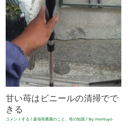
甘い苺はビニールの清掃でで
きる
コメントする
/
森強苺農園のこと
、
苺の知識
/ By
morituyo