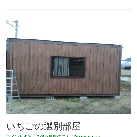
いちごの選別部屋
コメントする
/
森強苺農園のこと
/ By
morituyo