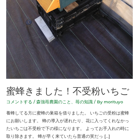
蜜蜂きました！不受粉いちご
コメントする
/
森強苺農園のこと
、
苺の知識
/ By
morituyo
養蜂してる方に蜜蜂の巣箱を借りました。 いちごの受粉は蜜蜂
にお願いします。 蜂の導入が遅れたり、花に入ってくれなかっ
たいちごは不受粉で下の様になります。 よってお手入れの時に
取り除きます。 蜂が早く来ていたら普通の実だっ […]