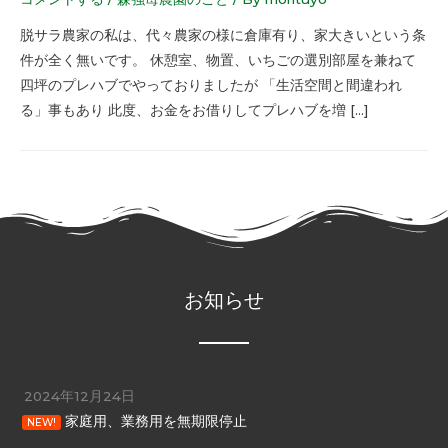
脱サラ農家の私は、代々農家の様に倉庫有り、家大きいという条
件が全く無いです。 休憩室、物置、いちごの選別部屋を兼ねて
四坪のプレハブでやっておりましたが 「生活空間と間違われ
る」事もあり 此度、お金をお借りしてプレハブを増 […]
お知らせ
2024年12月24日
家庭用、業務用を無期限停止
NEW!