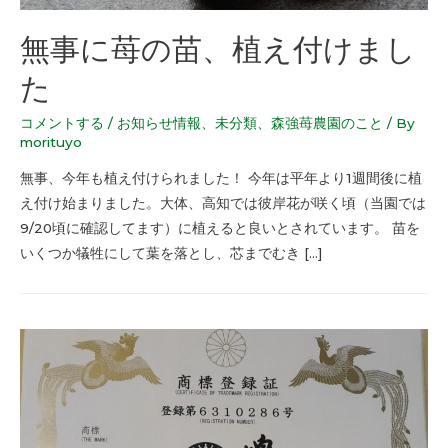
無事に苺の苗、植え付けまし
た
コメントする
/
お知らせ情報
、
未分類
、
森強苺農園のこと
/ By
morituyo
無事、今年も植え付けられました！ 今年は平年より1週間後に植
え付け始まりました。大体、高知では彼岸花が咲く頃（当園では
9/20頃に確認してます）に植えると良いとされています。 苗を
いくつか犠牲にして葉を落とし、芯までむき […]