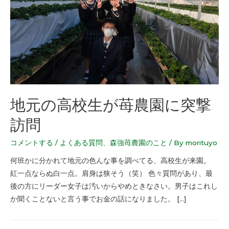
地元の高校生が苺農園に突撃
訪問
コメントする
/
よくある質問
、
森強苺農園のこと
/ By
morituyo
何班かに分かれて地元の色んな事を調べてる、高校生が来園。
紅一点ならぬ白一点。肩身は狭そう（笑） 色々質問があり、最
後の方にリーダー女子は汚いからやめときなさい。男子はこれし
か聞くことないと言う事でお金の話になりました。 […]