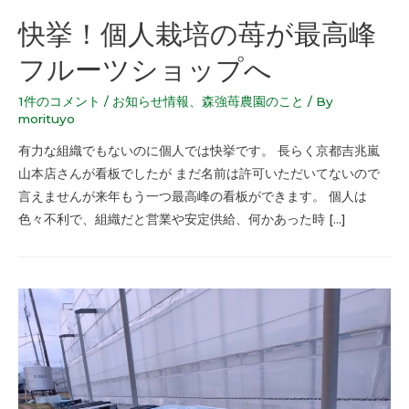
快挙！個人栽培の苺が最高峰
フルーツショップへ
1件のコメント
/
お知らせ情報
、
森強苺農園のこと
/ By
morituyo
有力な組織でもないのに個人では快挙です。 長らく京都吉兆嵐
山本店さんが看板でしたが まだ名前は許可いただいてないので
言えませんが来年もう一つ最高峰の看板ができます。 個人は
色々不利で、組織だと営業や安定供給、何かあった時 […]