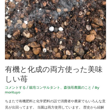
有機と化成の両方使った美味
しい苺
コメントする
/
栽培コンサルタント
、
森強苺農園のこと
/ By
morituyo
ちまたで有機肥料と化学肥料の話で消費者や農家でもいろんな意
見が出回ってます。 当園は両方使用しています。 歴史から紐解