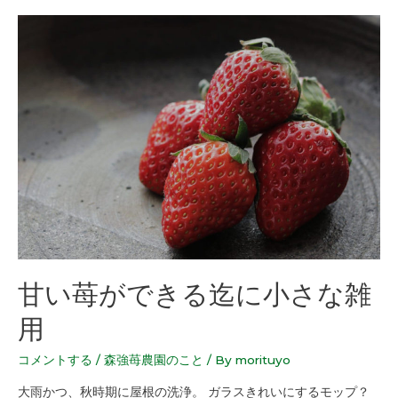
甘い苺ができる迄に小さな雑
用
コメントする
/
森強苺農園のこと
/ By
morituyo
大雨かつ、秋時期に屋根の洗浄。 ガラスきれいにするモップ？