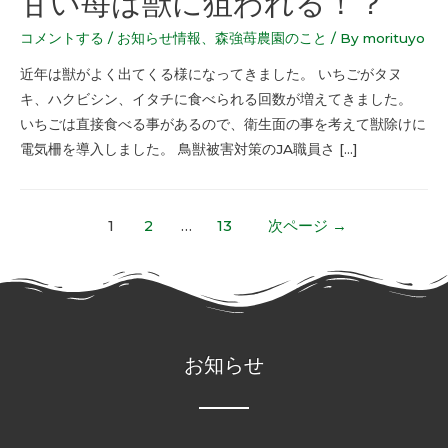
甘い苺は獣に狙われる！？
コメントする
/
お知らせ情報
、
森強苺農園のこと
/ By
morituyo
近年は獣がよく出てくる様になってきました。 いちごがタヌ
キ、ハクビシン、イタチに食べられる回数が増えてきました。
いちごは直接食べる事があるので、衛生面の事を考えて獣除けに
電気柵を導入しました。 鳥獣被害対策のJA職員さ […]
1
2
…
13
次ページ
→
お知らせ