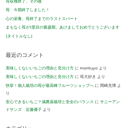
苺収穫終了、その後
苺 今期終了しました！
心の栄養。苺終了までのラストスパート
まもなく苺が1度目の最盛期。あけましておめでとうございます
(タイトルなし)
最近のコメント
美味しくないいちごの理由と見分け方
に
morituyo
より
美味しくないいちごの理由と見分け方
に
苺大好き
より
快挙！個人栽培の苺が最高峰フルーツショップへ
に
岡崎充博
よ
り
安心できるいちご？減農薬栽培と安全のバランス
に
サニーアン
ドサンズ 近藤優子
より