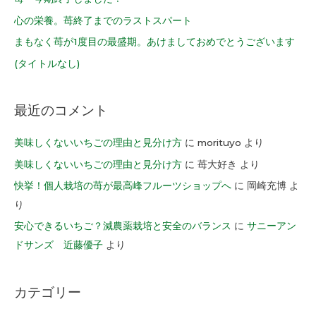
心の栄養。苺終了までのラストスパート
まもなく苺が1度目の最盛期。あけましておめでとうございます
(タイトルなし)
最近のコメント
美味しくないいちごの理由と見分け方
に
morituyo
より
美味しくないいちごの理由と見分け方
に
苺大好き
より
快挙！個人栽培の苺が最高峰フルーツショップへ
に
岡崎充博
よ
り
安心できるいちご？減農薬栽培と安全のバランス
に
サニーアン
ドサンズ 近藤優子
より
カテゴリー