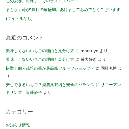
心の栄養。苺終了までのラストスパート
まもなく苺が1度目の最盛期。あけましておめでとうございます
(タイトルなし)
最近のコメント
美味しくないいちごの理由と見分け方
に
morituyo
より
美味しくないいちごの理由と見分け方
に
苺大好き
より
快挙！個人栽培の苺が最高峰フルーツショップへ
に
岡崎充博
よ
り
安心できるいちご？減農薬栽培と安全のバランス
に
サニーアン
ドサンズ 近藤優子
より
カテゴリー
お知らせ情報